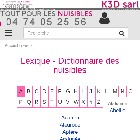
Accueil
/
Lexique
Lexique - Dictionnaire des
nuisibles
A
B
C
D
E
F
G
H
I
J
K
L
M
N
O
P
Q
R
S
T
U
V
W
X
Y
Z
Abdomen
Abeille
Acarien
Aleurode
Aptere
Araignée