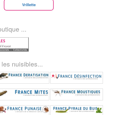
Vrillette
utique ...
les nuisibles...