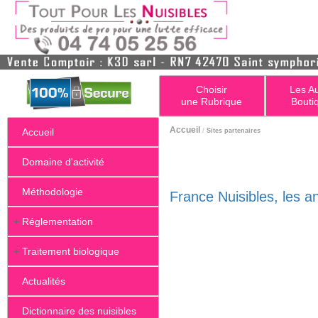
Choisir
Les A
une Rubrique
Bouti
Accueil
Accueil
/
Sites partenaires
Domaine d'activité
Méthodologie
France Nuisibles, les a
+
Réglementation
+
Traitement biologique
Actualités
Dictionnaire des nuisibles