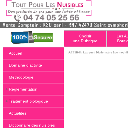
Choisir
Les A
une Rubrique
Bouti
Accueil
Accueil
/
Lexique
/
Dictionnaire Spermophi
Domaine d'activité
Méthodologie
+
Réglementation
+
Traitement biologique
Actualités
Dictionnaire des nuisibles