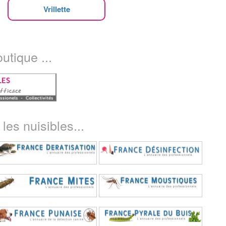
Vrillette
utique ...
les nuisibles...