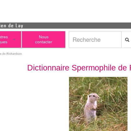
utres
Nous
+
ques
contacter
le de Richardson
Dictionnaire Spermophile de