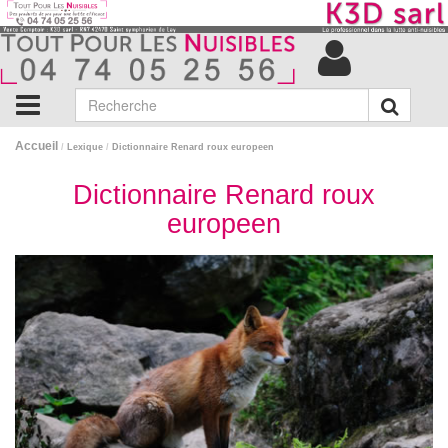
Accueil
/
Lexique
/
Dictionnaire Renard roux europeen
Dictionnaire Renard roux
europeen