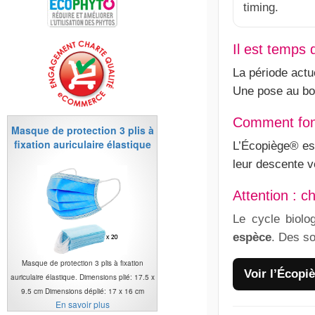
timing.
Il est temps 
La période act
Une pose au bon
Comment fon
Masque de protection 3 plis à
fixation auriculaire élastique
L’Écopiège® e
leur descente ve
Attention : c
Le cycle biolo
espèce
. Des so
Masque de protection 3 plis à fixation
Voir l’Écopi
auriculaire élastique. Dimensions plié: 17.5 x
9.5 cm Dimensions déplié: 17 x 16 cm
En savoir plus