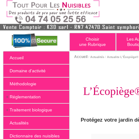
Choisir
Les A
une Rubrique
Bouti
Accueil
Accueil
/
Actualités
/
Actualite L’Écopiège® 
Domaine d'activité
Méthodologie
L’Écopiège® 
+
Réglementation
+
Traitement biologique
Protégez votre jardin d
Actualités
Dictionnaire des nuisibles