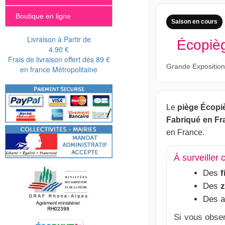
Boutique en ligne
Saison en cours
Livraison à Partir de
Écopièg
4.90 €
Frais de livraison offert dés 89 €
Grande Exposition
en france Métropolitaine
Le
piège Écopiè
Fabriqué en Fr
en France.
À surveiller
Des
f
Des
z
Des a
Si vous obse