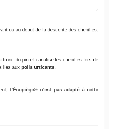
avant ou au début de la descente des chenilles.
du tronc du pin et canalise les chenilles lors de
es liés aux
poils urticants
.
rent,
l’Écopiège® n’est pas adapté à cette