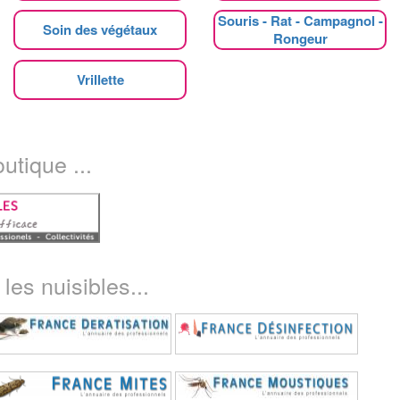
Souris - Rat - Campagnol -
Soin des végétaux
Rongeur
Vrillette
utique ...
les nuisibles...