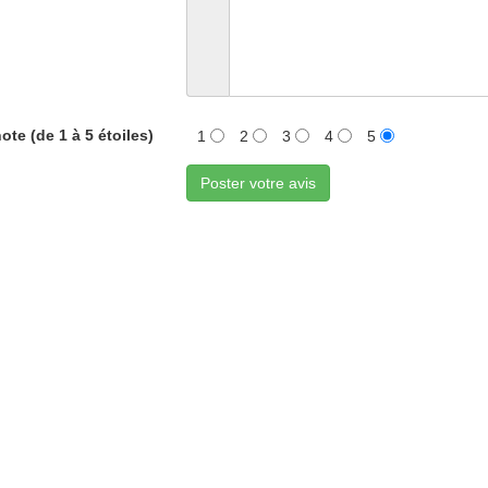
ote (de 1 à 5 étoiles)
1
2
3
4
5
Poster votre avis