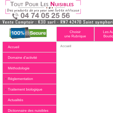
Choisir
Les A
une Rubrique
Bouti
Accueil
Accueil
Domaine d'activité
Méthodologie
+
Réglementation
+
Traitement biologique
Actualités
Dictionnaire des nuisibles