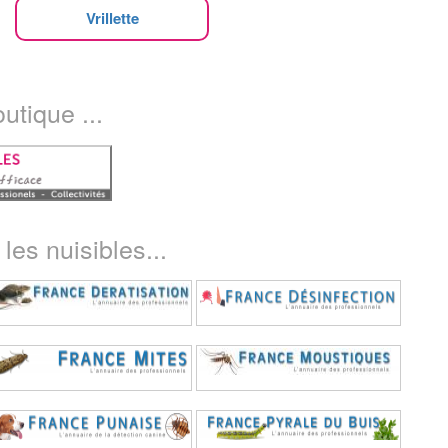
Vrillette
utique ...
les nuisibles...