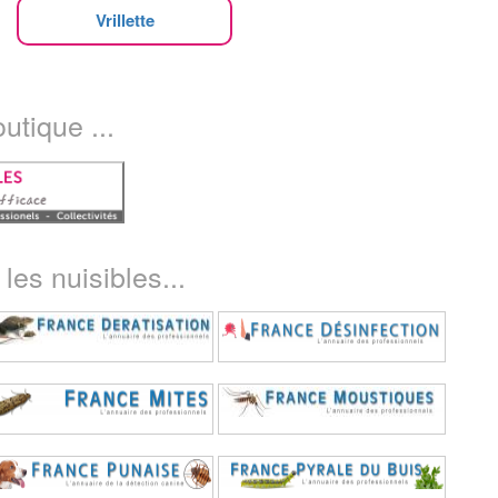
Vrillette
utique ...
les nuisibles...