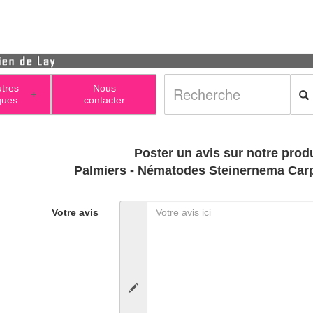
utres
Nous
+
ques
contacter
Poster un avis sur notre produ
Palmiers - Nématodes Steinernema Car
Votre avis