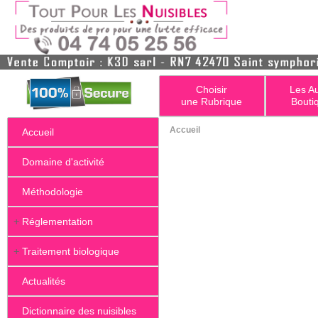
Choisir
Les A
une Rubrique
Bouti
Accueil
Accueil
Domaine d'activité
Méthodologie
+
Réglementation
+
Traitement biologique
Actualités
Dictionnaire des nuisibles