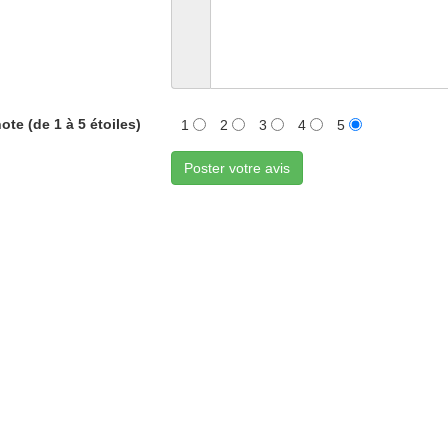
ote (de 1 à 5 étoiles)
1
2
3
4
5
Poster votre avis