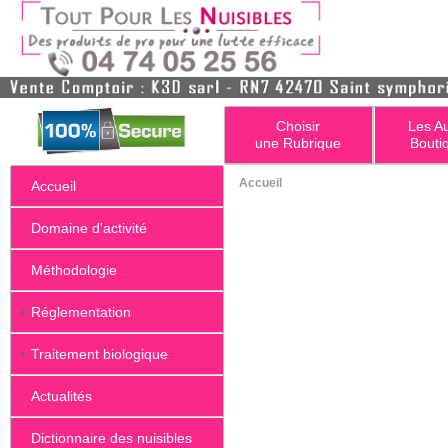
Choisir
Les A
une Rubrique
Bouti
Accueil
Accueil
Domaine d'activité
Méthodologie
+
Réglementation
+
Traitement biologique
Actualités
Dictionnaire des nuisibles