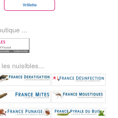
Vrillette
utique ...
les nuisibles...